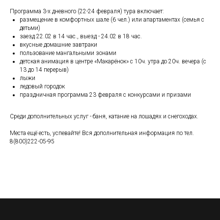
⠀
Программа 3-х дневного (22-24 февраля) тура включает:
размещение в комфортных шале (6 чел.) или апартаментах (семья с
детьми)
заезд 22.02 в 14 час., выезд - 24.02 в 18 час.
вкусные домашние завтраки
пользование мангальными зонами
детская анимация в центре «Макарёнок» с 10ч. утра до 20ч. вечера (с
13 до 14 перерыв)
лыжи
ледовый городок
праздничная программа 23 февраля с конкурсами и призами
⠀
Среди дополнительных услуг - баня, катание на лошадях и снегоходах.
⠀
Места ещё есть, успевайте! Вся дополнительная информация по тел.
8(800)222-05-95