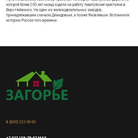
которой более 200 лет назад ходили на работу таватуйские крестьяне в
Верх-Нейвинск. На один из железоделательных заводов,
принадлежавшем сначала Демидовым, а позже Яковлевым. Вспомнили
историю России того времени.
8 (800) 222-05-95
+7 922 158-78-07 MAX