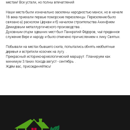
местам! Все устали, но полны впечатлений
Наши места были изначально заселены народностью манси, но в начале
18 века приехали первые поморские переселенцы. Переселение было
связано а) расколом Церкви и б) началом строительства Акинфием
Демидовым металлургического производства. .
Духовным отцом здешних мест был Панкратий Фёдоров, чьё преданное
служение Вере и народу и было отмечено причислением к лику Святых.
Побывали на местах бывшего скита, попытались обнять необъятные
деревья и встретили козочек на лугу. .
Прекрасный историко-археологический маршрут. Планируем как
минимум 3 таких похода август - сентябрь. .
Ждём вас, присоединяйтесь!